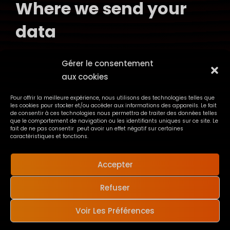
Where we send your
data
Visitor comments may be checked
Gérer le consentement
through an automated spam detection
aux cookies
service.
Pour offrir la meilleure expérience, nous utilisons des technologies telles que
les cookies pour stocker et/ou accéder aux informations des appareils. Le fait
de consentir à ces technologies nous permettra de traiter des données telles
que le comportement de navigation ou les identifiants uniques sur ce site. Le
fait de ne pas consentir peut avoir un effet négatif sur certaines
caractéristiques et fonctions.
Accepter
Refuser
Copyright © 2026
Solar Festival
Mentions Légales
|
MENU
Voir Les Préférences
ScapeShot By
Catch Themes