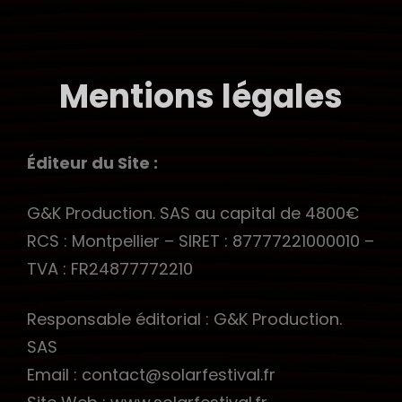
SOLAR FESTIVAL
More Music, Más Amor
Mentions légales
Éditeur du Site :
G&K Production. SAS au capital de 4800€
RCS : Montpellier – SIRET : 87777221000010 –
TVA : FR24877772210
Responsable éditorial : G&K Production.
SAS
Email : contact@solarfestival.fr