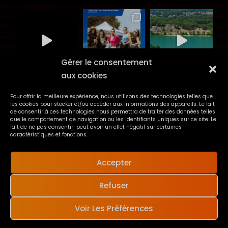
Gérer le consentement
aux cookies
Suivre sur Instagram
Pour offrir la meilleure expérience, nous utilisons des technologies telles que
les cookies pour stocker et/ou accéder aux informations des appareils. Le fait
de consentir à ces technologies nous permettra de traiter des données telles
que le comportement de navigation ou les identifiants uniques sur ce site. Le
fait de ne pas consentir peut avoir un effet négatif sur certaines
caractéristiques et fonctions.
Accepter
Refuser
Copyright © 2026
Solar Festival
Mentions Légales
|
MENU
Voir Les Préférences
ScapeShot By
Catch Themes